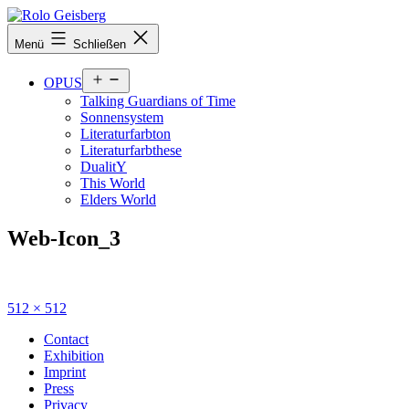
Zum
Inhalt
Rolo
Menü
Schließen
springen
Geisberg
Menü
OPUS
öffnen
Talking Guardians of Time
Sonnensystem
Literaturfarbton
Literaturfarbthese
DualitY
This World
Elders World
Web-Icon_3
Originalgröße
512 × 512
Contact
Exhibition
Imprint
Press
Privacy