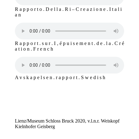
R a p p o r t o . D e l l a . R i – C r e a z i o n e . I t a l i
a n
R a p p o r t . s u r . I ‚ é p u i s e m e n t . d e . l a . C r é
a t i o n . F r e n c h
A v s k a p e l s e n . r a p p o r t . S w e d i s h
Lienz/Museum Schloss Bruck 2020, v.l.n.r. Weiskopf
Kielnhofer Geisberg