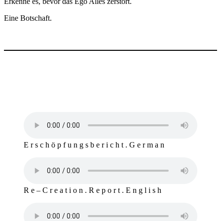
Erkenne es, bevor das Ego Alles zerstört.
Eine Botschaft.
E r s c h ö p f u n g s b e r i c h t . G e r m a n
R e – C r e a t i o n . R e p o r t . E n g l i s h