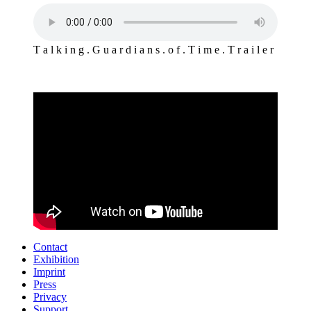
T a l k i n g . G u a r d i a n s . o f . T i m e . T r a i l e r
Contact
Exhibition
Imprint
Press
Privacy
Support