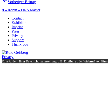
Beitragsnavigation
Vorheriger Beitrag
8 – Robin – DNS Master
Contact
Exhibition
Imprint
Press
Privacy
Support
Thank you
Privacy
Zum Ändern Ihrer Datenschutzeinstellung, z.B. Erteilung oder Widerruf von Einwi