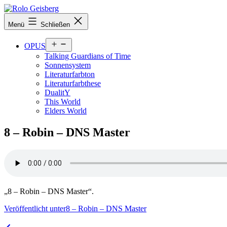
Zum
Inhalt
Rolo
Menü
Schließen
springen
Geisberg
Menü
OPUS
öffnen
Talking Guardians of Time
Sonnensystem
Literaturfarbton
Literaturfarbthese
DualitY
This World
Elders World
8 – Robin – DNS Master
„8 – Robin – DNS Master“.
Beitragsnavigation
Veröffentlicht unter
8 – Robin – DNS Master